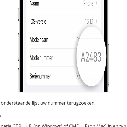
 onderstaande lijst uw nummer terugzoeken.
e
natie CTRL + F (op Windows) of CMD + F (op Mac) in en ty