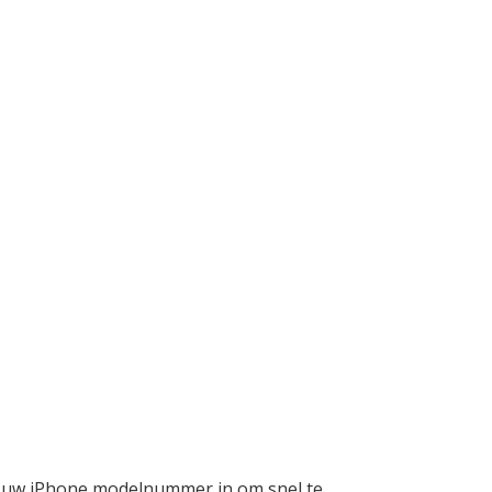
p uw iPhone modelnummer in om snel te