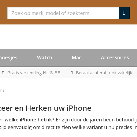
Zoeken
hoesjes
Watch
Mac
Accessoires
Gratis verzending NL & BE
Betaal achteraf, ook zakelijk
mmer
iceer en Herken uw iPhone
en:
welke iPhone heb ik?
Er zijn door de jaren heen behoorli
ijd eenvoudig om direct te zien welke variant u nu precies in