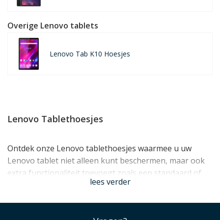
Overige Lenovo tablets
Lenovo Tab K10 Hoesjes
Lenovo Tablethoesjes
Ontdek onze Lenovo tablethoesjes waarmee u uw
Lenovo tablet niet alleen kunt beschermen, maar ook
extra functionaliteit toevoegt zoals een standaard of
lees verder
toetsenbord hoesje
. Bovendien maakt u uw tablet met
een hoes in uw favoriete kleur nét even wat
persoonlijker. U vindt bij ons op maat gemaakte