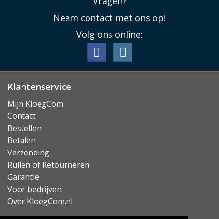
Vragen?
Lenovo tablet cases voor alle actuele modellen. Kies in
het overzicht hieronder uw type tablet, maar let goed
Neem contact met ons op!
op: de naamgeving bij Lenovo kan soms wat
Volg ons online:
verwarrend zijn. Bij twijfel kunt u daarom altijd contact
opnemen met onze
klantenservice
zodat u zeker weet
dat u het juiste Lenovo tablet hoesje bestelt.
Klantenservice
Mijn KloegCom
Contact
Bestellen
Betalen
Verzending
Ruilen of Retourneren
Garantie
Voor bedrijven
Over KloegCom.nl