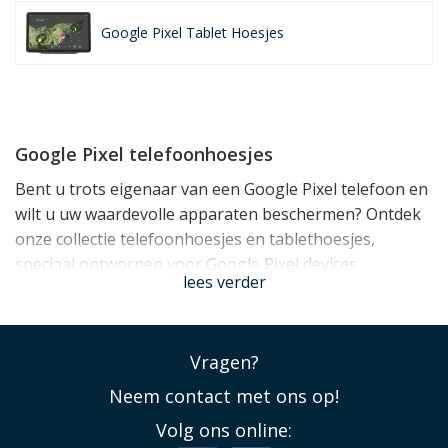
Google Pixel Tablet Hoesjes
Google Pixel telefoonhoesjes
Bent u trots eigenaar van een Google Pixel telefoon en
wilt u uw waardevolle apparaten beschermen? Ontdek
onze collectie telefoonhoesjes en tablethoesjes,
speciaal ontworpen voor Google Pixel devices.
lees verder
Beschermt uw Google Pixel
Onze telefoonhoesjes en tablethoesjes bieden een
Vragen?
optimale bescherming tegen krassen, stoten en vallen,
zodat uw Google-apparaten er als nieuw blijven uitzien.
Neem contact met ons op!
Ze zijn vervaardigd van duurzame materialen zoals
Volg ons online:
schokabsorberend TPU en stevig polycarbonaat,