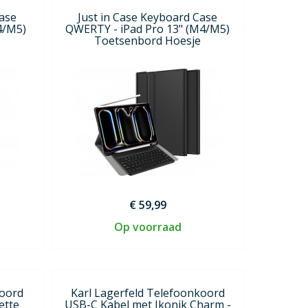
Case
Just in Case Keyboard Case
4/M5)
QWERTY - iPad Pro 13" (M4/M5)
Toetsenbord Hoesje
€ 59,99
Op voorraad
koord
Karl Lagerfeld Telefoonkoord
ette
USB-C Kabel met Ikonik Charm -