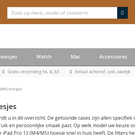
Zoeken
hoesjes
Watch
Mac
Accessoires
Gratis verzending NL & BE
Betaal achteraf, ook zakelijk
4/M5) hoesjes
sjes
ndt u in dit overzicht. De getoonde cases zijn allen specifi
bruik en persoonlijke smaak past. Op welk model uw keuze ook
e iPad Pro 13 (M4/M5) hoesje snel in huis heeft. De filters 