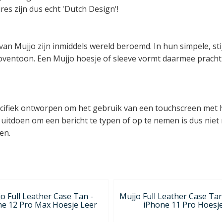
es zijn dus echt 'Dutch Design'!
n Mujjo zijn inmiddels wereld beroemd. In hun simpele, stij
e boventoon. Een Mujjo hoesje of sleeve vormt daarmee prach
cifiek ontworpen om het gebruik van een touchscreen met 
itdoen om een bericht te typen of op te nemen is dus niet
en.
o Full Leather Case Tan -
Mujjo Full Leather Case Tan
ne 12 Pro Max Hoesje Leer
iPhone 11 Pro Hoesj