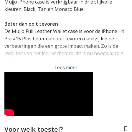
Mujjo iPhone case is verkrijgbaar in drie stijlvolle
kleuren: Black, Tan en Monaco Blue.
Beter dan ooit tevoren
De Mujjo Full Leather Wallet case is voor de iPhone 14
Plus/15 Plus beter dan ooit tevoren dankzij kleine
verbeteringen die een grote impact maken. Zo is de
kwaliteit van het leer verbeterd: dit is nu hoogwaardig
ECCO leder met een "Gold" rating op het gebied van
Lees meer
milieu-standaarden. Metalen knopjes op de plek van de
iPhone toetsen zorgen voor een heerlijk "klik" gevoel
bij het bedienen, en opstaande randjes rond het
scherm én de camera zorgen voor extra bescherming.
Volledig met Leer Bekleed
Het leer waarmee deze Mujjo case is bekleed wordt met
de tijd alleen maar mooier. De hoge kwaliteit van het
leer maakt dat het een prachtig patina zal ontwikkelen
Voor welk toestel?