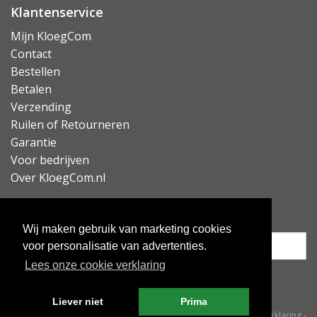
Klantenservice
Lees minder
Mijn KloegCom
Contact
Bestellen
Betalen
Verzending
Ruilen of Retourneren
Garantie
Voor bedrijven
Over KloegCom.nl
Nieuwsbrief ontvangen?
Wij maken gebruik van marketing cookies
voor personalisatie van advertenties.
Lees onze cookie verklaring
Inschrijven
Liever niet
Prima
© KloegCom 2008 - 2026 -
Algemene voorwaarden
-
Cookieverklaring
-