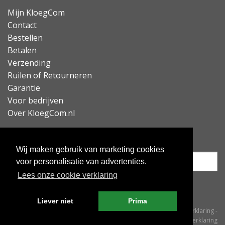
Mijn KloegCom
Contact
Bestellen
Betalen
Verzending
Ruilen of Retourneren
Garantie
Voor bedrijven
Over KloegCom.nl
Nieuwsbrief ontvangen?
Wij maken gebruik van marketing cookies
voor personalisatie van advertenties.
Lees onze cookie verklaring
Inschrijven
Liever niet
Prima
© KloegCom 2008 - 2026 -
Algemene voorwaarden
-
Cookieverklaring
-
Privacyverklaring