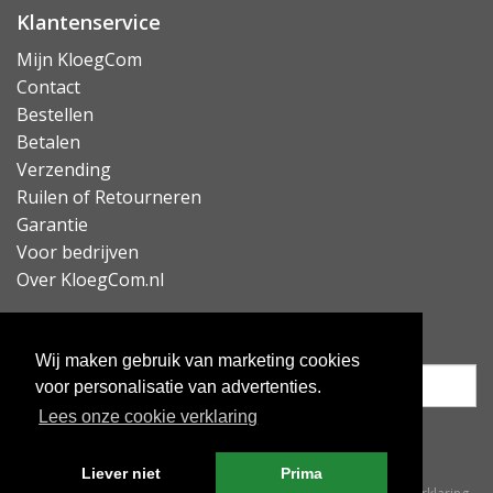
Klantenservice
Mijn KloegCom
Contact
Bestellen
Betalen
Verzending
Ruilen of Retourneren
Garantie
Voor bedrijven
Over KloegCom.nl
Nieuwsbrief ontvangen?
Wij maken gebruik van marketing cookies
voor personalisatie van advertenties.
Lees onze cookie verklaring
Inschrijven
Liever niet
Prima