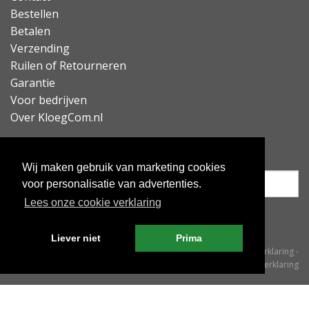
Bestellen
Betalen
Verzending
Ruilen of Retourneren
Garantie
Voor bedrijven
Over KloegCom.nl
Nieuwsbrief ontvangen?
Wij maken gebruik van marketing cookies
voor personalisatie van advertenties.
Lees onze cookie verklaring
Inschrijven
Liever niet
Prima
© KloegCom 2008 - 2026 -
Algemene voorwaarden
-
Cookieverklaring
-
Privacyverklaring