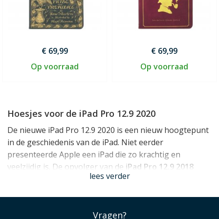
€ 69,99
€ 69,99
Op voorraad
Op voorraad
Hoesjes voor de iPad Pro 12.9 2020
De nieuwe iPad Pro 12.9 2020 is een nieuw hoogtepunt
in de geschiedenis van de iPad. Niet eerder
presenteerde Apple een iPad die zo krachtig en
veelzijdig is. De opvolger van de
iPad Pro 12.9 2018
lees verder
behoudt vrijwel hetzelfde design, maar werd onder de
motorkap weer krachtiger en sneller. De nieuwe iPad is
het snelst te herkennen aan de achterzijde, waar voor
Vragen?
het eerst een camera met twee lenzen én een zeer