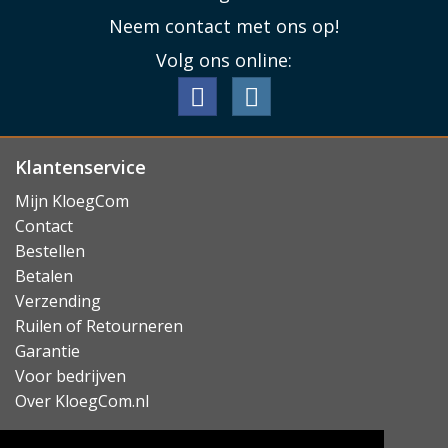
geavanceerde LiDAR scanner te vinden is.
Neem contact met ons op!
Volg ons online:
Klantenservice
Mijn KloegCom
Contact
Bestellen
Betalen
Verzending
De iPad Pro kwam ook uit in een kleinere 11” versie,
Ruilen of Retourneren
waarvoor u onze cases kunt vinden bij de
iPad Pro 11
Garantie
2020 hoesjes
.
Voor bedrijven
Over KloegCom.nl
Bescherm uw kostbare iPad
Iets wat de iPad Pro 12.9 2020 gemeen heeft met zijn