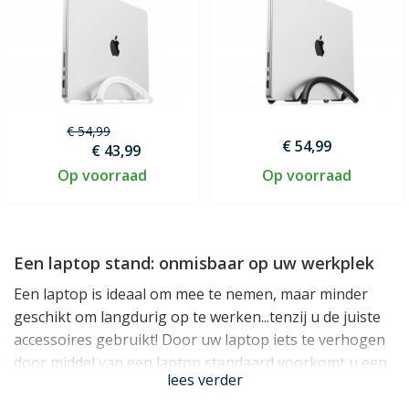
€ 54,99
€ 54,99
€ 43,99
Op voorraad
Op voorraad
Een laptop stand: onmisbaar op uw werkplek
Een laptop is ideaal om mee te nemen, maar minder
geschikt om langdurig op te werken...tenzij u de juiste
accessoires gebruikt! Door uw laptop iets te verhogen
door middel van een laptop standaard voorkomt u een
lees verder
gebogen werkhouding en ontlast u uw nek en
schouders. Dit maakt een merkbaar verschil tijdens