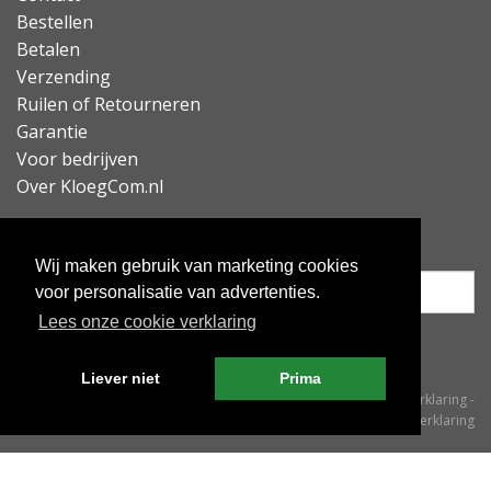
Bestellen
Betalen
Verzending
Ruilen of Retourneren
Garantie
Voor bedrijven
Over KloegCom.nl
Nieuwsbrief ontvangen?
Wij maken gebruik van marketing cookies
voor personalisatie van advertenties.
Lees onze cookie verklaring
Inschrijven
Liever niet
Prima
© KloegCom 2008 - 2026 -
Algemene voorwaarden
-
Cookieverklaring
-
Privacyverklaring