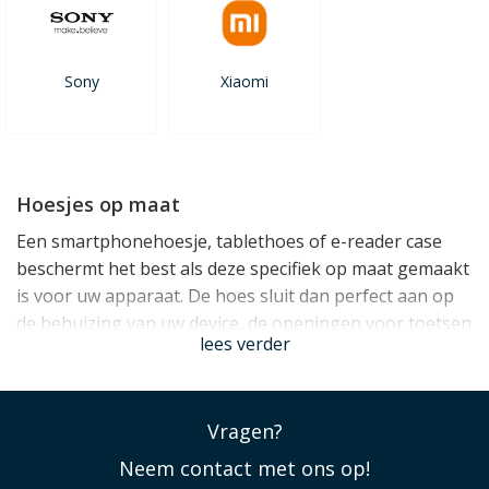
Sony
Xiaomi
Hoesjes op maat
Een smartphonehoesje, tablethoes of e-reader case
beschermt het best als deze specifiek op maat gemaakt
is voor uw apparaat. De hoes sluit dan perfect aan op
de behuizing van uw device, de openingen voor toetsen
lees verder
en aansluitingen zitten op de juiste plek en ook de
camera die veelal op de achterzijde zit blijft volledig
bruikbaar. Hoesjes worden tegenwoordig zo precies op
Vragen?
maat gemaakt dat ze veelal maar voor één specifieke
smartphone, tablet of e-reader passend zijn. Het is
Neem contact met ons op!
daarom zeer belangrijk dat u goed oplet of het hoesje