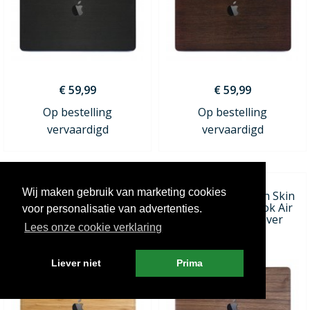
€ 59,99
€ 59,99
Op bestelling
Op bestelling
vervaardigd
vervaardigd
Wij maken gebruik van marketing cookies
RAUW Echt Houten Skin
RAUW Echt Houten Skin
Bamboe - MacBook Air
Walnoot - MacBook Air
voor personalisatie van advertenties.
13" (M1) Top Cover
13" (M1) Top Cover
Lees onze cookie verklaring
Liever niet
Prima