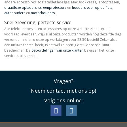
andere accessoires, zoals tablet hoesjes, MacBook cases, laptoptassen,
draadloze opladers
,
screenprotectors
en
houders voor op de fiets
,
autohouders
en
motorhouders
.
Snelle levering, perfecte service
Alle telefoonhoesjes en accessoires op onze website zijn direct uit
voorraad leverbaar. Vrijwel al onze producten worden nog dezelfde dag
verzonden indien u deze op werkdagen voor 23:59 bestelt! Zeker als u
een nieuwe toestel heeft, is het wel zo prettig dat u deze snel kunt
beschermen. De
beoordelingen van onze klanten
bewijzen het: onze
service is uitstekend!
Vragen?
Neem contact met ons op!
Volg ons online: