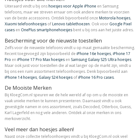
Uiteraard vindt u bij ons
hoesjes voor Apple iPhone
en Samsung
telefoons, maar we streven ernaar om ook andere merken te voorzien
van de beste accessoires. Ontdek bijvoorbeeld onze
Motorola hoesjes
,
Xiaomi telefoonhoesjes
of
Lenovo tablethoezen
. Ook voor
Google Pixel
cases
en
OnePlus smartphonehoesjes
bent u bij ons aan het juiste adres.
Bescherming voor de nieuwste toestellen
Zelfs voor de nieuwste telefoons vindt u op maat gemaakte bescherming.
Recent toegevoegd zijn bijvoorbeeld de
iPhone 16e hoesjes
,
iPhone 17
Pro
en
iPhone 17 Pro Max hoesjes
en
Samsung Galaxy S25 Ultra hoesjes
.
Maar ook juist voor toestellen die al wat langer op de markt zijn, vindt u
bij ons een ruim assortiment telefoonhoesjes. Denk bijvoorbeeld aan
iPhone 14 hoesjes
,
Galaxy S24 hoesjes
of
iPhone 16 Pro cases
.
De Mooiste Merken
Bij KloegCom.nl speuren we de hele wereld af op om u de mooiste en
vaak unieke merken te kunnen presenteren. Daarnaast vindt u ook
gevestigde namen in ons assortiment, zoals Decoded, Otterbox, Guess,
Karl Lagerfeld en nog vele anderen. Ontdek al onze merken in ons
merkoverzicht.
Veel meer dan hoesjes alleen!
Naast onze collectie telefoonhoesjes vindt u bij KloegCom.nl ook veel