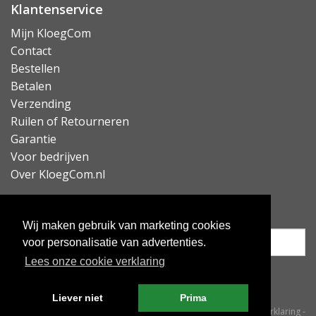
Klantenservice
Mijn KloegCom
Contact
Bestellen
Betalen
Verzending
Ruilen of Retourneren
Garantie
Voor bedrijven
Over KloegCom.nl
Nieuwsbrief ontvangen?
Wij maken gebruik van marketing cookies
voor personalisatie van advertenties.
Lees onze cookie verklaring
Inschrijven
Liever niet
Prima
© KloegCom 2008 - 2026 -
Algemene voorwaarden
-
Cookieverklaring
-