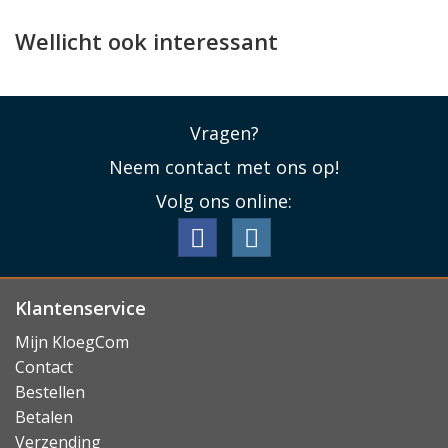
voorkomen worden.
Wellicht ook interessant
Standaard functionaliteit
De iPad Pro 12.9/Air 13 hoes van Guess is tot slot ook
te gebruiken als standaard voor uw iPad. Door de klep
Vragen?
op te rollen tot een driehoek kunt u de iPad naar wens
geheel rechtop neergezetten of licht laten hellen om
Neem contact met ons op!
typen op het scherm te vergemakkelijken.
Volg ons online:
Lees minder
Klantenservice
Mijn KloegCom
Contact
Bestellen
Betalen
Verzending