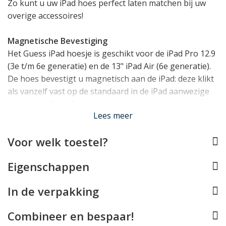
Zo kunt u uw iPad hoes perfect laten matchen bij uw
overige accessoires!
Magnetische Bevestiging
Het Guess iPad hoesje is geschikt voor de iPad Pro 12.9
(3e t/m 6e generatie) en de 13" iPad Air (6e generatie).
De hoes bevestigt u magnetisch aan de iPad: deze klikt
als vanzelf vast op de standaard in de iPad aanwezige
magneten. Deze bevestiging is betrouwbaar en zorgt
Lees meer
voor een zeer slank resultaat!
Voor welk toestel?
Beschermt uw iPad
De iPad Pro 12.9/Air 13 Folio Case van Guess beschermt
Eigenschappen
uw iPad volledig rondom, met een klep over het scherm.
Deze ondersteunt auto-wake, wat ervoor zorgt dat de
In de verpakking
iPad automatisch aan en uit gaat bij het openen en
sluiten van de klep. De gehele hoes heeft een zachte
Combineer en bespaar!
voering van microfiber, zodat krassen op de iPad