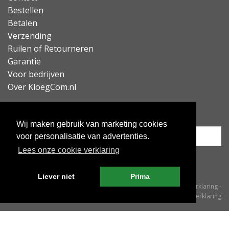
Bestellen
Betalen
Verzending
Ruilen of Retourneren
Garantie
Voor bedrijven
Over KloegCom.nl
Nieuwsbrief ontvangen?
Wij maken gebruik van marketing cookies
voor personalisatie van advertenties.
Lees onze cookie verklaring
Inschrijven
Liever niet
Prima
© KloegCom 2008 - 2026 -
Algemene voorwaarden
-
Cookieverklaring
-
Privacyverklaring