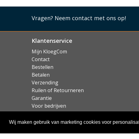
Alle functionaliteit behouden
Vragen?
Neem contact met ons op!
In het ontwerp van de Vaja Folio Leather case
toetsen, aansluitingen en de camera van de i
blijft. Er is ook een uitsparing in de zijkant v
Klantenservice
kunt koppelen en opladen.
Mijn KloegCom
Lees mi
Contact
Bestellen
Betalen
Verzending
Ruilen of Retourneren
Garantie
Voor bedrijven
Over KloegCom.nl
Wij maken gebruik van marketing cookies voor personalisat