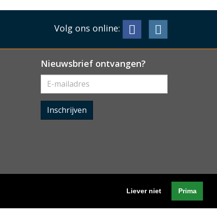
Volg ons online:
Nieuwsbrief ontvangen?
Inschrijven
Liever niet
Prima
Algemene voorwaarden
-
Cookieverklaring
-
Privacyverklaring