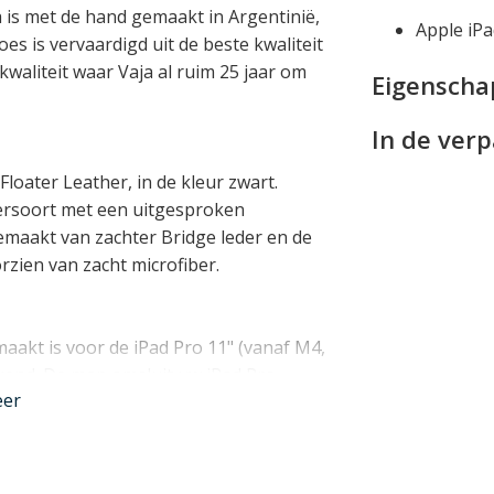
ja is met de hand gemaakt in Argentinië,
Apple iP
es is vervaardigd uit de beste kwaliteit
waliteit waar Vaja al ruim 25 jaar om
Eigensch
In de ver
Floater Leather, in de kleur zwart.
leersoort met een uitgesproken
gemaakt van zachter Bridge leder en de
zien van zacht microfiber.
aakt is voor de iPad Pro 11" (vanaf M4,
ekend. De map omsluit uw iPad Pro
eer
play die het auto-wake mechanisme
n en uit bij het openen en sluiten van de
len kunt u de iPad bovendien in