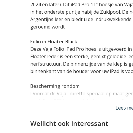
2024 en later). Dit iPad Pro 11" hoesje van Va
in het onderste puntje nabij de Zuidpool. De ho
Argentijns leer en biedt u de indrukwekkende k
geroemd wordt.
Folio in Floater Black
Deze Vaja Folio iPad Pro hoes is uitgevoerd in 
Floater leder is een sterke, gemixt gelooide 
nerfstructuur. De binnenzijde van de klep is 
binnenkant van de houder voor uw iPad is voor
Bescherming rondom
Doordat de Vaja Libretto speciaal op maat gem
modeljaar 2024 en later), is de pasvorm uitst
Lees m
rondom, met een klep over het kwetsbare dis
ondersteunt. Hierdoor gaat uw iPad vanzelf aa
Wellicht ook interessant
hoes. Door de klep om te vouwen en op te rol
verschillende standen rechtop neergezetten.