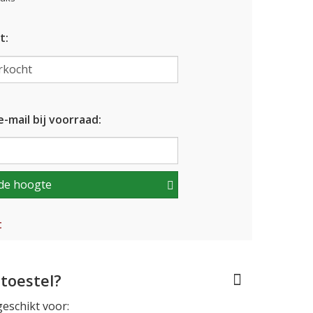
t:
-mail bij voorraad:
de hoogte
t
toestel?
geschikt voor: