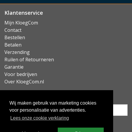
maar mooier.
Klantenservice
Duits 100% Wolvilt
Mijn KloegCom
Voor de voering van de Woolnut Leather Folio sleeve
Contact
gebruikt Woolnut 100% natuurlijk wolvilt uit Duitsland.
Bestellen
Dit natuurlijke materiaal is van nature zacht,
Betalen
kraswerend en schokabsorberend. Een ideale laag om
Verzending
uw iPad mee te beschermen in dagelijks gebruik.
Ruilen of Retourneren
Garantie
Lees minder
Voor bedrijven
Over KloegCom.nl
Nieuwsbrief ontvangen?
Wij maken gebruik van marketing cookies
voor personalisatie van advertenties.
Lees onze cookie verklaring
Inschrijven