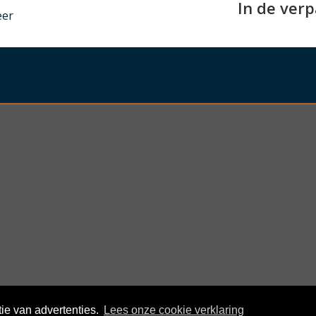
In de ver
nder
eer
ie van advertenties.
Lees onze cookie verklaring
© KloegCom 2008 - 2026 -