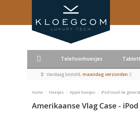
Telefoonhoesjes
Tablet
Vandaag besteld,
maandag verzonden
Home
Hoesjes
Apple hoesjes
iPod touch 6e generat
Amerikaanse Vlag Case - iPod
Product niet me