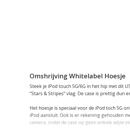
Omshrijving Whitelabel Hoesje
Steek je iPod touch 5G/6G in het hip met dit 
"Stars & Stripes" vlag. De case is prettig dun 
Het hoesje is speciaal voor de iPod toch 5G 
iPod aansluit. Ook is er rekening gehouden me
camera, zodat de case op geen enkele wijze sto