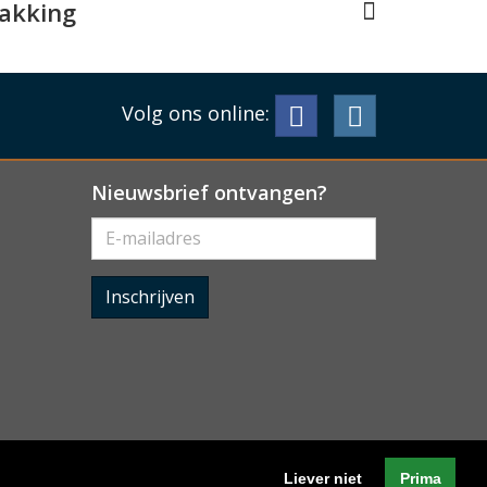
pakking
Volg ons online:
Nieuwsbrief ontvangen?
Inschrijven
Liever niet
Prima
Algemene voorwaarden
-
Cookieverklaring
-
Privacyverklaring