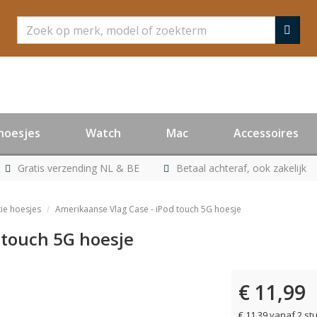
Zoeken
hoesjes
Watch
Mac
Accessoires
Gratis verzending NL & BE
Betaal achteraf, ook zakelijk
ie hoesjes
Amerikaanse Vlag Case - iPod touch 5G hoesje
 touch 5G hoesje
€ 11,99
er leverbaar
€ 11,39 vanaf 2 st