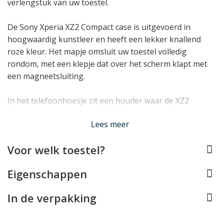
verlengstuk van uw toestel.
De Sony Xperia XZ2 Compact case is uitgevoerd in
hoogwaardig kunstleer en heeft een lekker knallend
roze kleur. Het mapje omsluit uw toestel volledig
rondom, met een klepje dat over het scherm klapt met
een magneetsluiting.
In het telefoonhoesje zit een houder waar de XZ2
Compact zeer precies in klikt. Deze is gemaakt van
Lees meer
onbreekbaar, schokabsorberend TPU en draagt
daardoor bij aan de bescherming. Doordat de houder
Voor welk toestel?
doorzichtig is, behoudt u bovendien een slanke look.
Eigenschappen
Lees minder
In de verpakking