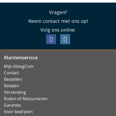
favoriete serie te kijken of handsfree te videobellen.
Lees minder
Vragen?
Neem contact met ons op!
Volg ons online:
Klantenservice
Mijn KloegCom
Contact
Bestellen
Betalen
Verzending
Ruilen of Retourneren
Garantie
Voor bedrijven