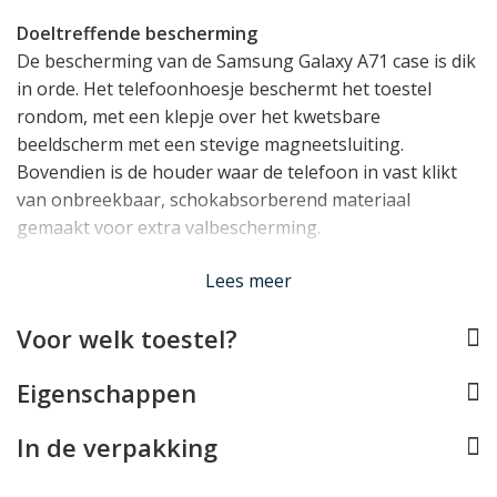
Doeltreffende bescherming
De bescherming van de Samsung Galaxy A71 case is dik
in orde. Het telefoonhoesje beschermt het toestel
rondom, met een klepje over het kwetsbare
beeldscherm met een stevige magneetsluiting.
Bovendien is de houder waar de telefoon in vast klikt
van onbreekbaar, schokabsorberend materiaal
gemaakt voor extra valbescherming.
Lees meer
Functionaliteit
Uiteraard blijft uw Samsung Galaxy A71 volledig
Voor welk toestel?
normaal te gebruiken wanneer deze in de case zit: met
alle toetsen, aansluitingen en de camera is rekening
Eigenschappen
gehouden. Bovendien profiteert u van 4 opberg vakjes:
3 voor pasjes en 1 voor briefgeld en bonnetjes. Tot slot
In de verpakking
ontbreekt ook een standaardje niet. Daarmee kunt u
het toestel rechtop zetten om bijvoorbeeld uw