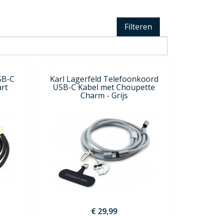
Filteren
SB-C
Karl Lagerfeld Telefoonkoord
rt
USB-C Kabel met Choupette
Charm - Grijs
€ 29,99