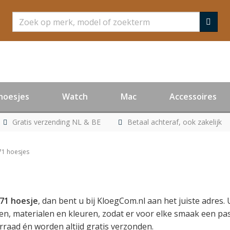
Zoeken
hoesjes
Watch
Mac
Accessoires
Gratis verzending NL & BE
Betaal achteraf, ook zakelijk
71 hoesjes
71 hoesje
, dan bent u bij KloegCom.nl aan het juiste adres. 
en, materialen en kleuren, zodat er voor elke smaak een pas
rraad én worden altijd gratis verzonden.