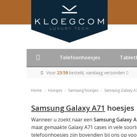
Telefoonhoesjes
Tablet
Voor
23:59
besteld, vandaag verzonden
Home
Hoesjes
Samsung hoesjes
Samsung Galaxy A
Samsung Galaxy A71
hoesjes
Wanneer u zoekt naar een
Samsung Galaxy A
maat gemaakte Galaxy A71 cases in vele soort
telefoonhoesjes zijn bovendien bij ons op voo