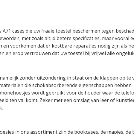
y A71 cases die uw fraaie toestel beschermen tegen bescha
worden, met zoals altijd betere specificaties, maar vooral
n en voorkomen dat er kostbare reparaties nodig zijn als h
n en erop vertrouwen dat uw toestel bij vrijwel alle ongelu
 namelijk zonder uitzondering in staat om de klappen op te
 materialen die schokabsorberende eigenschappen hebben. E
rtphonehoesjes wordt gebruikt voor de houder waar de telefo
eeld ten val komt. Zeker met een omslag van leer of kunstl
k.
esjes in ons assortiment zijn de bookcases, de mapjes, de 