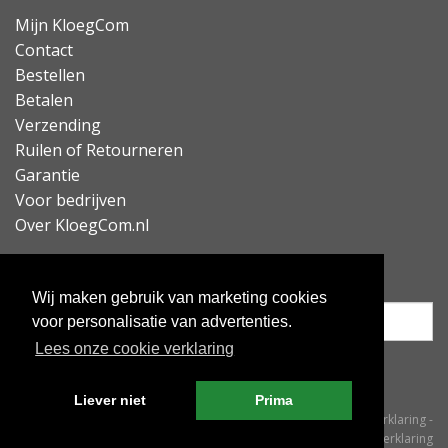
Mijn KloegCom
Contact
Bestellen
Betalen
Verzending
Ruilen of Retourneren
Garantie
Voor bedrijven
Over KloegCom.nl
Nieuwsbrief ontvangen?
Wij maken gebruik van marketing cookies
voor personalisatie van advertenties.
Lees onze cookie verklaring
Inschrijven
Liever niet
Prima
© KloegCom 2008 - 2026 -
Algemene voorwaarden
-
Cookieverklaring
-
Privacyverklaring