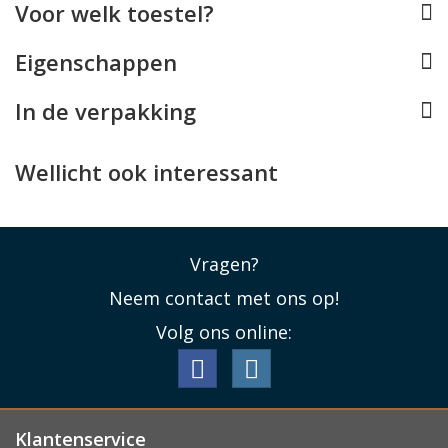
Voor welk toestel?
De Motorola Edge 30 case bovendien nog een
pashouder met plek voor 1 pasje. Handig om uw
Eigenschappen
belangrijkste kaart, zoals uw pinpas, rijbewijs of OV-
chipkaart direct onder handbereik te houden.
In de verpakking
Lees minder
Wellicht ook interessant
Vragen?
Neem contact met ons op!
Volg ons online:
Klantenservice