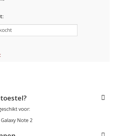
t:
t
toestel?
geschikt voor:
Galaxy Note 2
appen