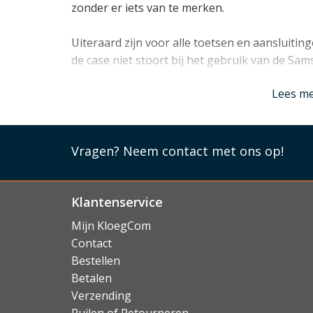
zonder er iets van te merken.
Uiteraard zijn voor alle toetsen en aansluiti
de case niet stoort bij het gebruik van de Sa
Lees mi
Lees m
Vragen?
Neem contact met ons op!
Klantenservice
Mijn KloegCom
Contact
Bestellen
Betalen
Verzending