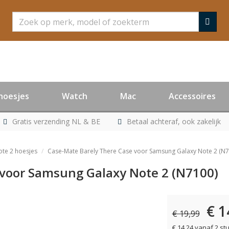
Zoeken
hoesjes
Watch
Mac
Accessoires
Gratis verzending NL & BE
Betaal achteraf, ook zakelijk
te 2 hoesjes
Case-Mate Barely There Case voor Samsung Galaxy Note 2 (N7
 voor Samsung Galaxy Note 2 (N7100)
€ 1
er leverbaar
€ 19,99
€ 14,24 vanaf 2 st