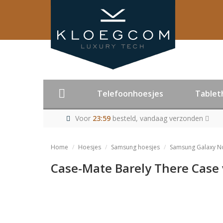
Telefoonhoesjes
Tablet
Voor
23:59
besteld, vandaag verzonden
Home
Hoesjes
Samsung hoesjes
Samsung Galaxy No
Case-Mate Barely There Case
Product niet me