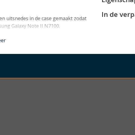
In de ver
ngen uitsnedes in de case gemaakt zodat
msung Galaxy Note II N7100.
nder
eer