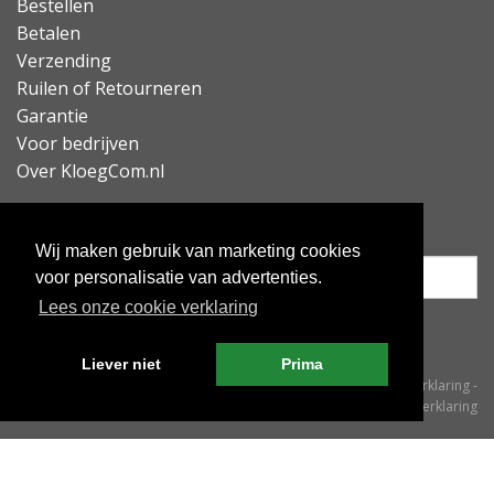
Bestellen
Betalen
Verzending
Ruilen of Retourneren
Garantie
Voor bedrijven
Over KloegCom.nl
Nieuwsbrief ontvangen?
Wij maken gebruik van marketing cookies
voor personalisatie van advertenties.
Lees onze cookie verklaring
Inschrijven
Liever niet
Prima
© KloegCom 2008 - 2026 -
Algemene voorwaarden
-
Cookieverklaring
-
Privacyverklaring