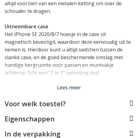
altijd voorzien van een metalen ketting om over de
schouder te dragen.
Uitneembare case
Het iPhone SE 2020/8/7 hoesje in de case zit
magnetisch bevestigd, waardoor deze eenvoudig uit te
nemen is. Hierdoor kunt u altijd switchen tussen de
slanke case, en de goed beschermende omslag met
handige bergruimte voor passen en muntvakje
achterop. Echt een "2 in 1" oplossing dus!
Lees meer
Een écht Portemonnee Hoesje
De iPhone case biedt zeer functionele bergruimte. Met
Voor welk toestel?
maarliefst 4 vakjes voor pasjes, een groter steekvak
voor briefgeld en bonnetjes én een muntvakje met
Eigenschappen
ritssluiting achterop kunt u uw traditionele
portemonnee eigenlijk wel thuis laten voortaan.
In de verpakking