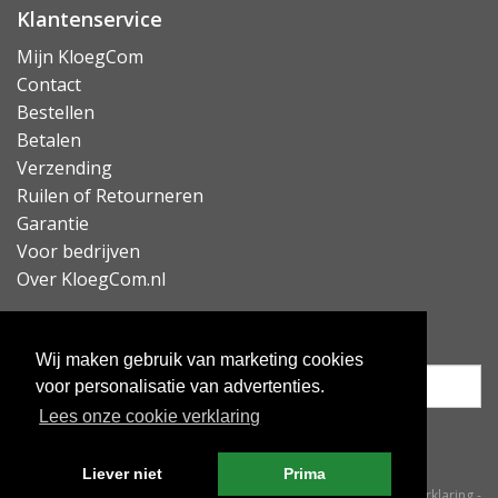
Klantenservice
Mijn KloegCom
Contact
Bestellen
Betalen
Verzending
Ruilen of Retourneren
Garantie
Voor bedrijven
Over KloegCom.nl
Nieuwsbrief ontvangen?
Wij maken gebruik van marketing cookies
voor personalisatie van advertenties.
Lees onze cookie verklaring
Inschrijven
Liever niet
Prima
© KloegCom 2008 - 2026 -
Algemene voorwaarden
-
Cookieverklaring
-