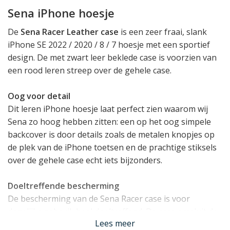
Sena iPhone hoesje
De
Sena Racer Leather case
is een zeer fraai, slank
iPhone SE 2022 / 2020 / 8 / 7 hoesje met een sportief
design. De met zwart leer beklede case is voorzien van
een rood leren streep over de gehele case.
Oog voor detail
Dit leren iPhone hoesje laat perfect zien waarom wij
Sena zo hoog hebben zitten: een op het oog simpele
backcover is door details zoals de metalen knopjes op
de plek van de iPhone toetsen en de prachtige stiksels
over de gehele case echt iets bijzonders.
Doeltreffende bescherming
De bescherming van de Sena Racer case is voor
dagelijks gebruik heel doeltreffend. De case omsluit de
Lees meer
iPhone bijna volledig: op de onderkant na bedekt hij