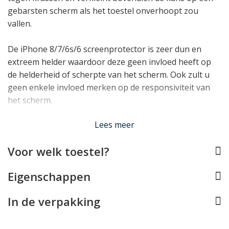
gebarsten scherm als het toestel onverhoopt zou
vallen.
De iPhone 8/7/6s/6 screenprotector is zeer dun en
extreem helder waardoor deze geen invloed heeft op
de helderheid of scherpte van het scherm. Ook zult u
geen enkele invloed merken op de responsiviteit van
het scherm.
Lees meer
Let op:
Door de licht gebogen randen van het scherm
Voor welk toestel?
van de iPhone is het niet mogelijk om het volledige
glasoppervlak met folie te bedekken. De protector laat
Eigenschappen
hierdoor een klein randje onbedekt.
In de verpakking
Lees minder