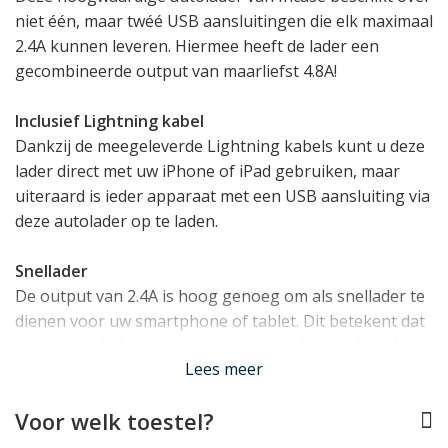
niet één, maar twéé USB aansluitingen die elk maximaal
2.4A kunnen leveren. Hiermee heeft de lader een
gecombineerde output van maarliefst 4.8A!
Inclusief Lightning kabel
Dankzij de meegeleverde Lightning kabels kunt u deze
lader direct met uw iPhone of iPad gebruiken, maar
uiteraard is ieder apparaat met een USB aansluiting via
deze autolader op te laden.
Snellader
De output van 2.4A is hoog genoeg om als snellader te
dienen voor uw smartphone of tablet. Dit betekent dat
u met deze lader twee apparaten tegelijkertijd op de
Lees meer
snelst mogelijke manier kunt bijladen.
Lees minder
Voor welk toestel?