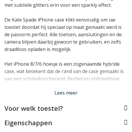
met subtiele glitters erin voor een sparkly effect.
De Kate Spade iPhone case klikt eenvoudig om uw
toestel: doordat hij speciaal op maat gemaakt werd is
de pasvorm perfect. Alle toetsen, aansluitingen en de
camera blijven daarbij gewoon te gebruiken, en zelfs
draadloos opladen is mogelijk.
Het iPhone 8/7/6 hoesje is een zogenaamde hybride
case, wat betekent dat de rand van de case gemaakt is
van een schokabsorberend, flexibel en onbreekbaar
materiaal, dat naadloos overloopt in een harder,
Lees meer
impactbestendig materiaal voor de achterzijde. Dit
zorgt voor een uitstekende bescherming!
Voor welk toestel?
Lees minder
Eigenschappen