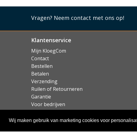
de case als gegoten. Het telefoonhoesje houdt
USB-C aansluiting en de camera's. Ook
draadl
Vragen?
Neem contact met ons op!
inclusief ondersteuning voor MagSafe.
Lees mi
Klantenservice
Mijn KloegCom
Contact
Bestellen
Betalen
Verzending
Ruilen of Retourneren
Garantie
Voor bedrijven
Over KloegCom.nl
Wij maken gebruik van marketing cookies voor personalisat