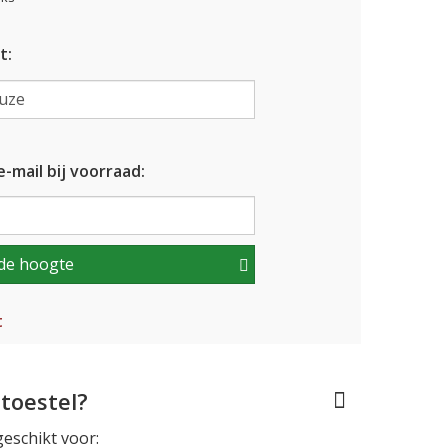
t:
-mail bij voorraad:
de hoogte
t
toestel?
geschikt voor: