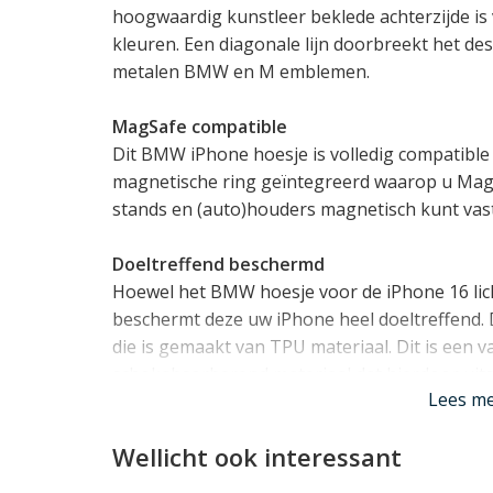
hoogwaardig kunstleer beklede achterzijde is 
kleuren. Een diagonale lijn doorbreekt het des
metalen BMW en M emblemen.
MagSafe compatible
Dit BMW iPhone hoesje is volledig compatible 
magnetische ring geïntegreerd waarop u MagSa
stands en (auto)houders magnetisch kunt vast
Doeltreffend beschermd
Hoewel het BMW hoesje voor de iPhone 16 lich
beschermt deze uw iPhone heel doeltreffend. D
die is gemaakt van TPU materiaal. Dit is een 
schokabsorberend materiaal dat hierdoor uit
Lees m
opstaand randje rond het scherm en de camer
Wellicht ook interessant
Past de iPhone 16 perfect
Doordat dit iPhone 16 hoesje van BMW speciaa