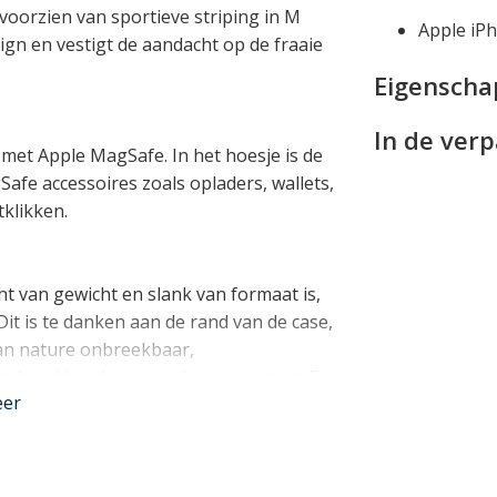
voorzien van sportieve striping in M
Apple iP
ign en vestigt de aandacht op de fraaie
Eigensch
In de ver
met Apple MagSafe. In het hoesje is de
fe accessoires zoals opladers, wallets,
klikken.
t van gewicht en slank van formaat is,
it is te danken aan de rand van de case,
van nature onbreekbaar,
stekend beschermt en lang mee gaat. Een
eer
a dragen bij aan de bescherming.
l voor dit toestel werd ontworpen, zit