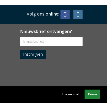
Volg ons online:
Nieuwsbrief ontvangen?
Inschrijven
Liever niet
Prima
Algemene voorwaarden
-
Cookieverklaring
-
Privacyverklaring