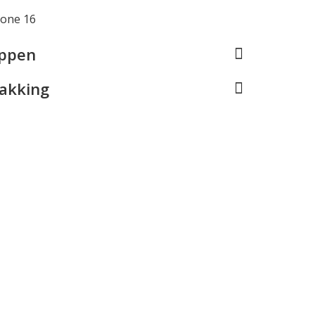
hone 16
appen
pakking