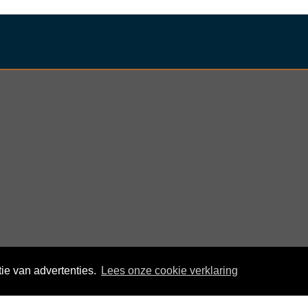
 daarbij rekening met alle knopjes, de
oos opladen
blijft gewoon mogelijk,
nder
ie van advertenties.
Lees onze cookie verklaring
© KloegCom 2008 - 2026 -