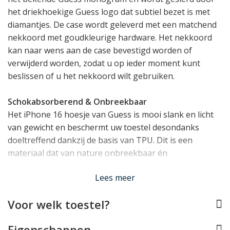
het driekhoekige Guess logo dat subtiel bezet is met
diamantjes. De case wordt geleverd met een matchend
nekkoord met goudkleurige hardware. Het nekkoord
kan naar wens aan de case bevestigd worden of
verwijderd worden, zodat u op ieder moment kunt
beslissen of u het nekkoord wilt gebruiken.
Schokabsorberend & Onbreekbaar
Het iPhone 16 hoesje van Guess is mooi slank en licht
van gewicht en beschermt uw toestel desondanks
doeltreffend dankzij de basis van TPU. Dit is een
materiaal dat van nature onbreekbaar én
schokabsorberend is, waardoor het een zeer goede
Lees meer
bescherming kan bieden aan uw toestel. Het TPU
materiaal bedekt alle randen en hoeken van uw iPhone
Voor welk toestel?
16, en vormt ook een klein opstaand randje rond het
display.
Eigenschappen