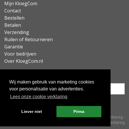
Mijn KloegCom
Contact
Bestellen
Betalen
Verzending
Ruilen of Retourneren
Garantie
Voor bedrijven
Over KloegCom.nl
Nieuwsbrief ontvangen?
Wij maken gebruik van marketing cookies
voor personalisatie van advertenties.
Lees onze cookie verklaring
Inschrijven
Liever niet
Prima
© KloegCom 2008 - 2026 -
Algemene voorwaarden
-
Cookieverklaring
-
Privacyverklaring