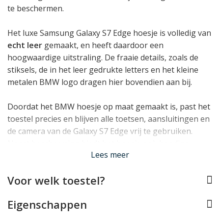
te beschermen.
Het luxe Samsung Galaxy S7 Edge hoesje is volledig van
echt leer
gemaakt, en heeft daardoor een
hoogwaardige uitstraling. De fraaie details, zoals de
stiksels, de in het leer gedrukte letters en het kleine
metalen BMW logo dragen hier bovendien aan bij.
Doordat het BMW hoesje op maat gemaakt is, past het
toestel precies en blijven alle toetsen, aansluitingen en
de camera van de Galaxy S7 Edge vrij te gebruiken.
Naast bescherming biedt het hoesje ook handige
Lees meer
opbergruimte
voor pasjes.
Voor welk toestel?
Lees minder
Eigenschappen