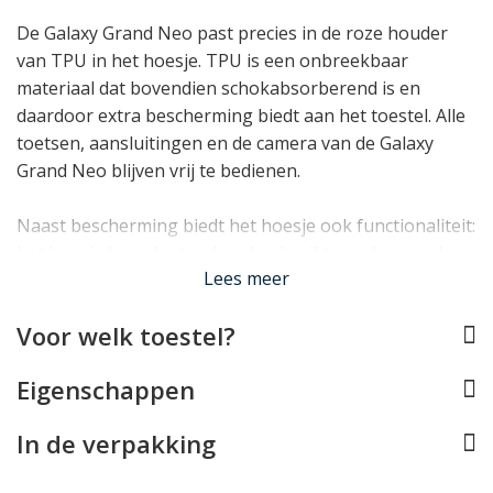
De Galaxy Grand Neo past precies in de roze houder
van TPU in het hoesje. TPU is een onbreekbaar
materiaal dat bovendien schokabsorberend is en
daardoor extra bescherming biedt aan het toestel. Alle
toetsen, aansluitingen en de camera van de Galaxy
Grand Neo blijven vrij te bedienen.
Naast bescherming biedt het hoesje ook functionaliteit:
het hoesje kan als standaard gebruikt worden om de
Lees meer
Galaxy Grand Neo rechtop neer te zetten, en er zijn
handige vakjes waarin pasjes, bonnetjes en papiergeld
Voor welk toestel?
in opgeborgen kunnen worden.
Lees minder
Eigenschappen
In de verpakking