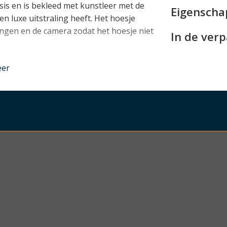
sis en is bekleed met kunstleer met de
Eigensch
n luxe uitstraling heeft. Het hoesje
tingen en de camera zodat het hoesje niet
In de ver
nder
eer