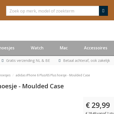
Zoeken
hoesjes
Watch
Mac
Accessoires
Gratis verzending NL & BE
Betaal achteraf, ook zakelijk
hoesjes
adidas iPhone 6 Plus/6S Plus hoesje - Moulded Case
 hoesje - Moulded Case
€ 29,99
er leverbaar
€ 28,49 vanaf 2 st