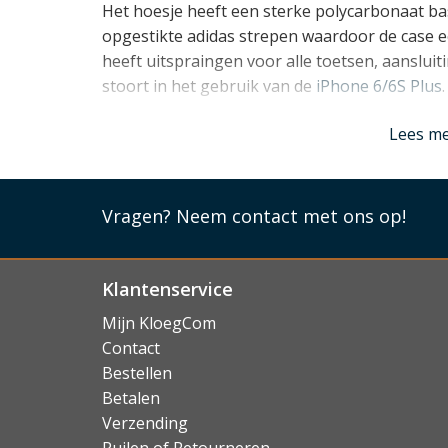
Het hoesje heeft een sterke polycarbonaat ba
opgestikte adidas strepen waardoor de case ee
heeft uitspraingen voor alle toetsen, aanslui
stoort in het gebruik van de
iPhone 6/6S Plus
.
Lees mi
Lees m
Vragen?
Neem contact met ons op!
Klantenservice
Mijn KloegCom
Contact
Bestellen
Betalen
Verzending