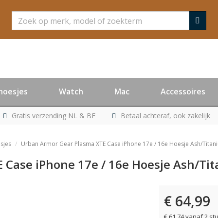
Zoeken
hoesjes
Watch
Mac
Accessoires
Gratis verzending NL & BE
Betaal achteraf, ook zakelijk
sjes
Urban Armor Gear Plasma XTE Case iPhone 17e / 16e Hoesje Ash/Titan
 Case iPhone 17e / 16e Hoesje Ash/Tit
€ 64,99
€ 61,74 vanaf 2 st