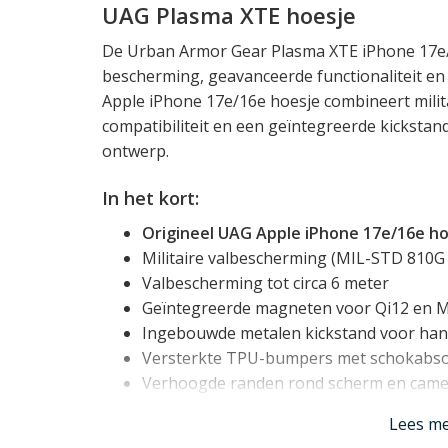
UAG Plasma XTE hoesje
De
Urban Armor Gear
Plasma XTE iPhone 17e/
bescherming, geavanceerde functionaliteit en 
Apple iPhone 17e/16e hoesje combineert mili
compatibiliteit en een geïntegreerde kickstan
ontwerp.
In het kort:
Origineel UAG Apple iPhone 17e/16e h
Militaire valbescherming (MIL-STD 810G 
Valbescherming tot circa 6 meter
Geïntegreerde magneten voor Qi12 en 
Ingebouwde metalen kickstand voor han
Versterkte TPU-bumpers met schokabs
Verhoogde randen rond scherm en came
Oversized, tactiele knoppen
Lees m
Slank, lichtgewicht maar robuust design