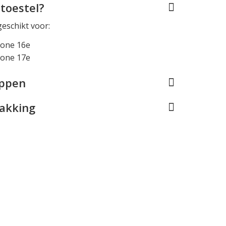
toestel?
geschikt voor:
hone 16e
hone 17e
appen
pakking