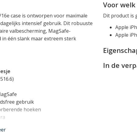
Voor welk 
16e case is ontworpen voor maximale
Dit product is 
dagelijks intensief gebruik. Dit robuuste
Apple iP
taire valbescherming, MagSafe-
Apple iP
d in één slank maar extreem sterk
Eigensch
In de ver
oesje
516.6)
MagSafe
dsfree gebruik
orberende hoeken
ra
eer