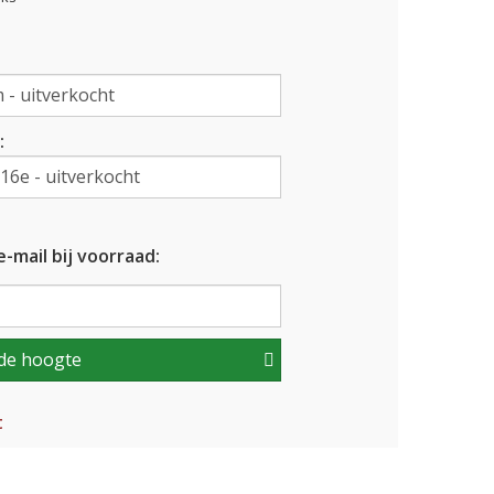
:
-mail bij voorraad:
de hoogte
t