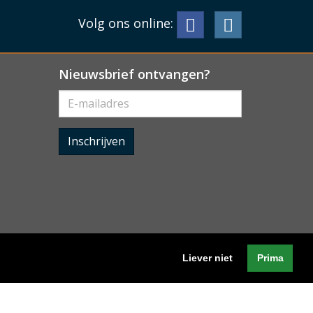
Volg ons online:
Nieuwsbrief ontvangen?
Inschrijven
Liever niet
Prima
Algemene voorwaarden
-
Cookieverklaring
-
Privacyverklaring