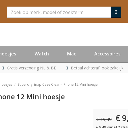
Zoeken
hoesjes
Watch
Mac
Accessoires
Gratis verzending NL & BE
Betaal achteraf, ook zakelijk
 hoesjes
Superdry Snap Case Clear - iPhone 12 Mini hoesje
Phone 12 Mini hoesje
€ 9
€ 19,99
€ 9,49 vanaf 2 stu