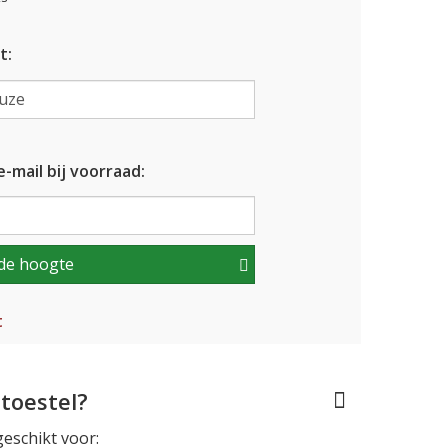
t:
-mail bij voorraad:
de hoogte
t
toestel?
geschikt voor: