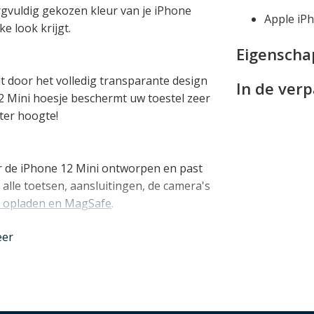
orgvuldig gekozen kleur van je iPhone
Apple iP
ke look krijgt.
Eigensch
lt door het volledig transparante design
In de ver
12 Mini hoesje beschermt uw toestel zeer
eter hoogte!
r de iPhone 12 Mini ontworpen en past
alle toetsen, aansluitingen, de camera's
s opladen en MagSafe
.
nder
eer