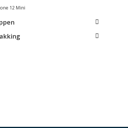
hone 12 Mini
appen
pakking