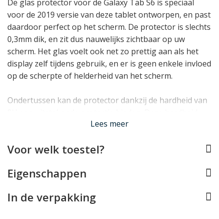
De glas protector voor de Galaxy Tab S6 is speciaal
voor de 2019 versie van deze tablet ontworpen, en past
daardoor perfect op het scherm. De protector is slechts
0,3mm dik, en zit dus nauwelijks zichtbaar op uw
scherm. Het glas voelt ook net zo prettig aan als het
display zelf tijdens gebruik, en er is geen enkele invloed
op de scherpte of helderheid van het scherm.
Ondertussen kan de protector dankzij de hardheid van
9H een uitstekende protectie bieden. Deze hardheid
Lees meer
geeft aan dat het scherm zeer krasbestendig is en
bovendien veel energie absorbeert bij directe impact,
Voor welk toestel?
zodat het kostbare display van uw Galaxy Tab S6 bij
een ongelukje hopelijk ongeschonden blijft.
Eigenschappen
In de verpakking
Lees minder