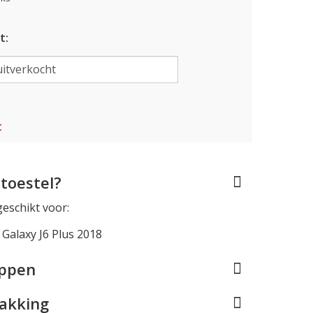
t:
t
toestel?
geschikt voor:
Galaxy J6 Plus 2018
appen
pakking