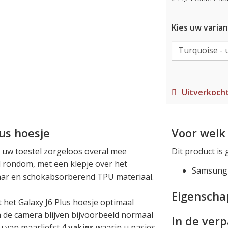
Kies uw varian
Uitverkoch
us hoesje
Voor welk 
 uw toestel zorgeloos overal mee
Dit product is 
 rondom, met een klepje over het
Samsung 
aar en schokabsorberend TPU materiaal.
Eigensch
het Galaxy J6 Plus hoesje optimaal
n de camera blijven bijvoorbeeld normaal
In de ver
 u van maarliefst
4 vakjes
waarin u pasjes