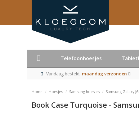
Telefoonhoesjes
Tablet
Vandaag besteld,
maandag verzonden
Home
Hoesjes
Samsung hoesjes
Samsung Galaxy J6
Book Case Turquoise - Samsun
Product niet me