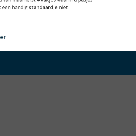
k een handig
standaardje
niet.
nder
eer