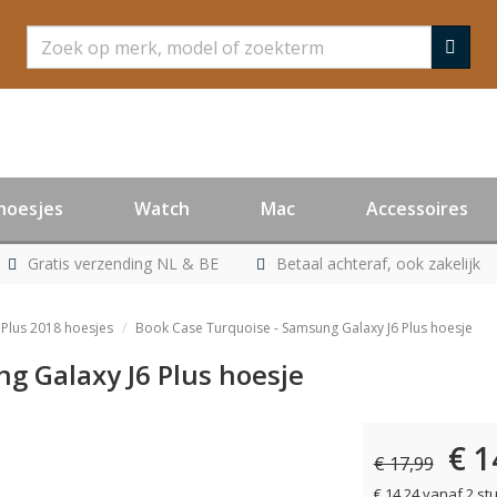
Zoeken
hoesjes
Watch
Mac
Accessoires
Gratis verzending NL & BE
Betaal achteraf, ook zakelijk
 Plus 2018 hoesjes
Book Case Turquoise - Samsung Galaxy J6 Plus hoesje
g Galaxy J6 Plus hoesje
€ 1
er leverbaar
€ 17,99
€ 14,24 vanaf 2 st