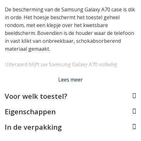
De bescherming van de Samsung Galaxy A70 case is dik
in orde. Het hoesje beschermt het toestel geheel
rondom, met een klepje over het kwetsbare
beeldscherm. Bovendien is de houder waar de telefoon
in vast klikt van onbreekbaar, schokabsorberend
materiaal gemaakt.
Uiteraard blijft uw Samsung Galaxy A70 volledig
normaal te gebruiken wanneer deze in de case zit: met
Lees meer
alle toetsen, aansluitingen en de camera is rekening
gehouden. Bovendien profiteert u van 4 opberg vakjes:
Voor welk toestel?
3 voor pasjes en 1 voor briefgeld en bonnetjes. Tot slot
ontbreekt ook een standaardje niet om de telefoon
Eigenschappen
mee rechtop te zetten.
In de verpakking
Lees minder