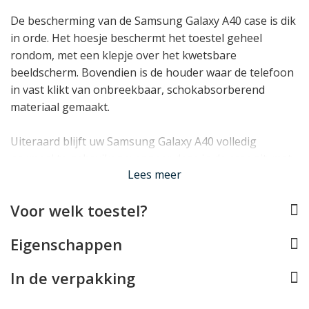
De bescherming van de Samsung Galaxy A40 case is dik
in orde. Het hoesje beschermt het toestel geheel
rondom, met een klepje over het kwetsbare
beeldscherm. Bovendien is de houder waar de telefoon
in vast klikt van onbreekbaar, schokabsorberend
materiaal gemaakt.
Uiteraard blijft uw Samsung Galaxy A40 volledig
normaal te gebruiken wanneer deze in de case zit: met
Lees meer
alle toetsen, aansluitingen en de camera is rekening
gehouden. Bovendien profiteert u van 4 opberg vakjes:
Voor welk toestel?
3 voor pasjes en 1 voor briefgeld en bonnetjes. Tot slot
ontbreekt ook een standaardje niet om de telefoon
Eigenschappen
mee rechtop te zetten.
In de verpakking
Lees minder