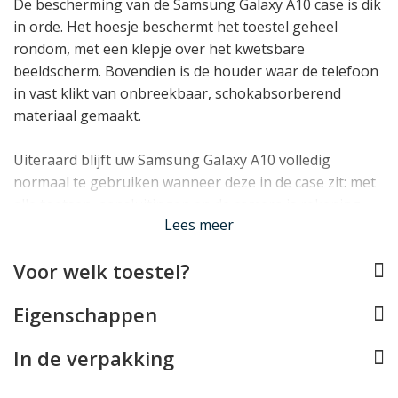
De bescherming van de Samsung Galaxy A10 case is dik
in orde. Het hoesje beschermt het toestel geheel
rondom, met een klepje over het kwetsbare
beeldscherm. Bovendien is de houder waar de telefoon
in vast klikt van onbreekbaar, schokabsorberend
materiaal gemaakt.
Uiteraard blijft uw Samsung Galaxy A10 volledig
normaal te gebruiken wanneer deze in de case zit: met
alle toetsen, aansluitingen en de camera is rekening
Lees meer
gehouden. Bovendien profiteert u van 4 opberg vakjes:
3 voor pasjes en 1 voor briefgeld en bonnetjes. Tot slot
Voor welk toestel?
ontbreekt ook een standaardje niet om de telefoon
mee rechtop te zetten.
Eigenschappen
In de verpakking
Lees minder