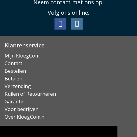
Neem contact met ons op!
Wanneer u de Orbitkey key organiser gebruikt,
voorkomt u dat uw sleutels nog krassen of
Volg ons online:
beschadigingen toe kunnen brengen aan uw telefoon
of andere bezittingen in uw zak of tas.
Klantenservice
Lees minder
Mijn KloegCom
Contact
Bestellen
Betalen
Verzending
Ruilen of Retourneren
Garantie
Voor bedrijven
Over KloegCom.nl
Nieuwsbrief ontvangen?