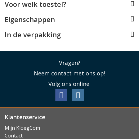
Voor welk toestel?
tempered glass met een hardheid van 9H. Dit betekent
dat het geharde glas extreem krasbestendig is en in
Eigenschappen
staat is veel schadelijke energie de absorberen bij
directe impact.
In de verpakking
Lees minder
Vragen?
Neem contact met ons op!
Volg ons online:
Klantenservice
Mijn KloegCom
Contact