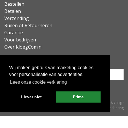
Bestellen
Betalen
Verzending
Ruilen of Retourneren
Garantie
Voor bedrijven
Over KloegCom.nl
Nieuwsbrief ontvangen?
Wij maken gebruik van marketing cookies
voor personalisatie van advertenties.
Lees onze cookie verklaring
Inschrijven
Liever niet
Prima
© KloegCom 2008 - 2026 -
Algemene voorwaarden
-
Cookieverklaring
-
Privacyverklaring