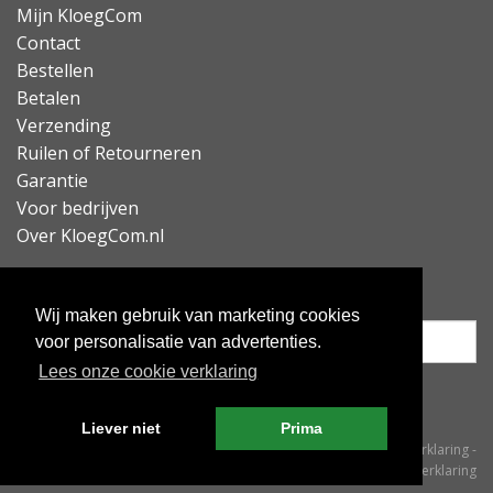
Mijn KloegCom
Contact
Bestellen
Betalen
Verzending
Ruilen of Retourneren
Garantie
Voor bedrijven
Over KloegCom.nl
Nieuwsbrief ontvangen?
Wij maken gebruik van marketing cookies
voor personalisatie van advertenties.
Lees onze cookie verklaring
Inschrijven
Liever niet
Prima
© KloegCom 2008 - 2026 -
Algemene voorwaarden
-
Cookieverklaring
-
Privacyverklaring