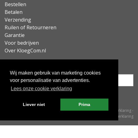
Bestellen
Betalen
Verzending
Ruilen of Retourneren
Garantie
Voor bedrijven
Over KloegCom.nl
Nieuwsbrief ontvangen?
Wij maken gebruik van marketing cookies
voor personalisatie van advertenties.
Lees onze cookie verklaring
Inschrijven
Liever niet
Prima
© KloegCom 2008 - 2026 -
Algemene voorwaarden
-
Cookieverklaring
-
Privacyverklaring