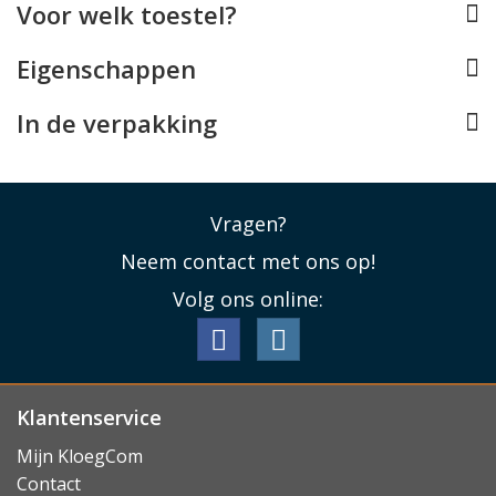
Voor welk toestel?
zodat het kostbare display van uw Tab P11 bij een
ongelukje hopelijk ongeschonden blijft.
Eigenschappen
Lees minder
In de verpakking
Vragen?
Neem contact met ons op!
Volg ons online:
Klantenservice
Mijn KloegCom
Contact