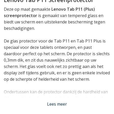
Deze op maat gemaakte
Lenovo Tab P11 (Plus)
screenprotector
is gemaakt van tempered glass en
biedt uw scherm een uitstekende bescherming tegen
beschadigingen.
De glas protector voor de Tab P11 en Tab P11 Plus is
speciaal voor deze tablets ontworpen, en past
daardoor perfect op het scherm. De protector is slechts
0,3mm dik, en zit dus nauwelijks zichtbaar op uw
scherm. Het glas voelt ook net zo prettig aan als het
display zelf tijdens gebruik, en er is geen enkele invloed
op de scherpte of helderheid van het scherm.
Ondertussen kan de protector dankzij de hardheid van
9H een uitstekende protectie bieden. Deze hardheid
Lees meer
geeft aan dat het scherm zeer krasbestendig is en
bovendien veel energie absorbeert bij directe impact,