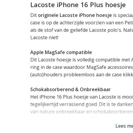
Lacoste iPhone 16 Plus hoesje
Dit
originele Lacoste iPhone hoesje
is specia
case is op de achterzijde voorzien van een Peti
als de stof van de geliefde Lacoste polo's. Nat
Lacoste niet!
Apple MagSafe compatible
Dit Lacoste hoesje is volledig compatible met
ring in de case waardoor MagSafe accessoires 
(auto)houders probleemloos aan de case klikk
Schokabsorberend & Onbreekbaar
Het iPhone 16 Plus hoesje van Lacoste is mooi
tegelijkertijd verrassend goed. Dit is te dank
van nature onbreekbaar en schokabsorberend
rond uw toestel vormt. Het TPU materiaal be
Lees m
iPhone 16 Plus en zorgt ook voor een opstaan