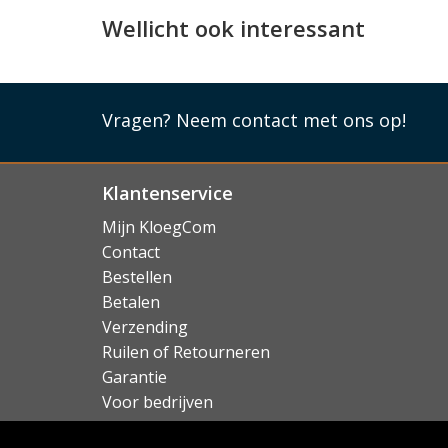
Wellicht ook interessant
Past de iPhone 16 Plus perfect
Dit telefoonhoesje van Lacoste werd speciaal
de pasvorm voor dit toestel optimaal is. De co
USB-C aansluiting en camera's. De case is oo
Vragen?
Neem contact met ons op!
ondersteunt MagSafe.
Lees mi
Klantenservice
Mijn KloegCom
Contact
Bestellen
Betalen
Verzending
Ruilen of Retourneren
Garantie
Voor bedrijven
Over KloegCom.nl