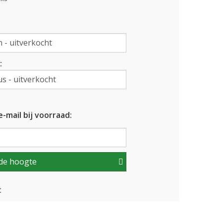
:
-mail bij voorraad:
de hoogte
t