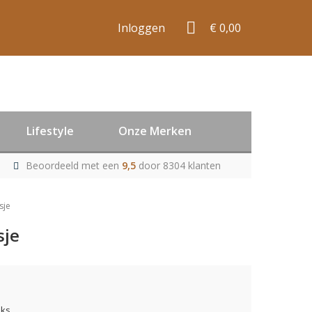
Inloggen
€ 0,00
Lifestyle
Onze Merken
Beoordeeld met een
9,5
door 8304 klanten
sje
sje
uks