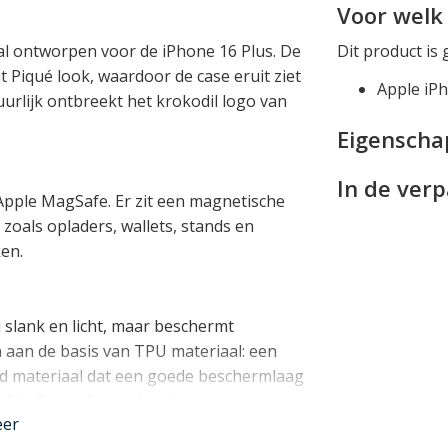
Voor welk 
al ontworpen voor de iPhone 16 Plus. De
Dit product is 
t Piqué look, waardoor de case eruit ziet
Apple iPh
uurlijk ontbreekt het krokodil logo van
Eigensch
In de ver
 Apple MagSafe. Er zit een magnetische
zoals opladers, wallets, stands en
en.
 slank en licht, maar beschermt
en aan de basis van TPU materiaal: een
 materiaal dat een goede beschermlaag
dekt alle randen en hoeken van uw
eer
d randje rond het display en de camera.