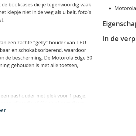
ot de bookcases die je tegenwoordig vaak
Motorola
het klepje niet in de weg als u belt, foto's
t.
Eigensch
In de ver
van een zachte "gelly" houder van TPU
eekbaar en schokabsorberend, waardoor
aan de bescherming. De Motorola Edge 30
ening gehouden is met alle toetsen,
een pashouder met plek voor 1 pasje.
pas, rijbewijs of OV-chipkaart direct
eer
nder