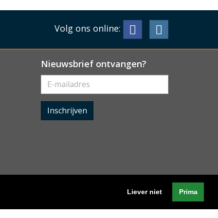
Volg ons online:
Nieuwsbrief ontvangen?
Inschrijven
Liever niet
Prima
Algemene voorwaarden
-
Cookieverklaring
-
Privacyverklaring