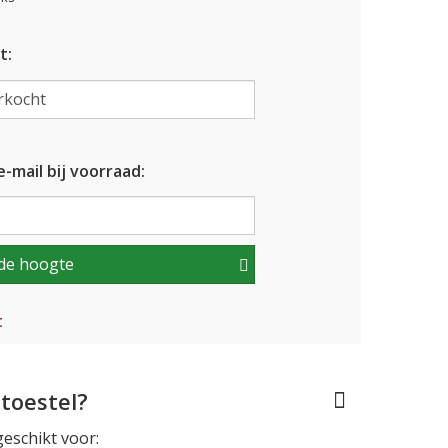
t:
-mail bij voorraad:
de hoogte
t
toestel?
geschikt voor: