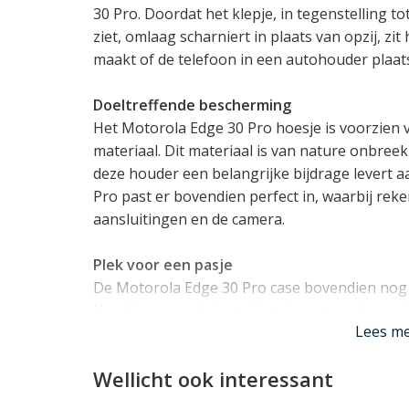
30 Pro. Doordat het klepje, in tegenstelling t
ziet, omlaag scharniert in plaats van opzij, zit 
maakt of de telefoon in een autohouder plaats
Doeltreffende bescherming
Het Motorola Edge 30 Pro hoesje is voorzien 
materiaal. Dit materiaal is van nature onbr
deze houder een belangrijke bijdrage levert 
Pro past er bovendien perfect in, waarbij rek
aansluitingen en de camera.
Plek voor een pasje
De Motorola Edge 30 Pro case bovendien nog 
Handig om uw belangrijkste kaart, zoals uw pin
Lees m
onder handbereik te houden.
Lees mi
Wellicht ook interessant