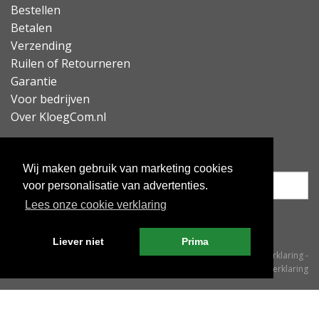
Bestellen
Betalen
Verzending
Ruilen of Retourneren
Garantie
Voor bedrijven
Over KloegCom.nl
Nieuwsbrief ontvangen?
Wij maken gebruik van marketing cookies
voor personalisatie van advertenties.
Lees onze cookie verklaring
Inschrijven
Liever niet
Prima
© KloegCom 2008 - 2026 -
Algemene voorwaarden
-
Cookieverklaring
-
Privacyverklaring