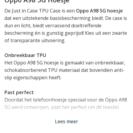
De Just in Case TPU Case is een
Oppo A98 5G hoesje
dat een uitstekende basisbescherming biedt. De case is
dun en licht, biedt verrassend doeltreffende
bescherming én is gunstig geprijsd! Kies uit een zwarte
of transparante uitvoering.
Onbreekbaar TPU
Het Oppo A98 5G hoesje is gemaakt van onbreekbaar,
schokabsorberend TPU materiaal dat bovendien anti-
slip eigenschappen heeft.
Past perfect
Doordat het telefoonhoesje speciaal voor de Oppo A98
5G werd ontworpen, past het perfect om dit toestel.
Hierbij is er rekening gehouden met de aansluitingen,
Lees meer
knopjes en camera's van het toestel zodat u uw
telefoon normaal kunt blijven gebruiken.